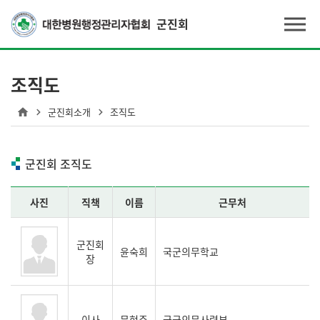
군진회
조직도
군진회소개
조직도
군진회 조직도
사진
직책
이름
근무처
군진회
윤숙희
국군의무학교
장
이사
문현주
국군의무사령부