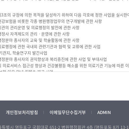
제3조의 규정에 의한 목적을 달성하기 위하여 다음 각호에 정한 사업을 실시한
민건강보험을 비롯한 각종 병원행정업무의 연구개발에 관한 사항
료기관의 관리운영 및 의료행정의 발전에 관한 사항
원행정사 자격제도의 관리ㆍ운영에 관한 사항
료행정분야 종사자의 교육 및 학술활동에 관한 사항
건의료행정에 관한 국내외 관련기관과 협력 및 교류에 관한 사업
회 기관지, 학술연구지 발간사업
료행정분야 종사자의 권익향상과 복리증진에 관한 사업 및 부대사업
민의 의료서비스 접근성 향상과 건강불평등 해소를 위한 의료기관 기능에 따른 
험 이용 안내 컨텐츠 제공 사업
타 본회의 목적달성을 위하여 필요하다고 총회가 인정되는 사업
기부금으로 운영하는 공익사업으로 제공하는 이익의 수혜자는 출생지, 출신학교,
차별받지 아니한다.
제 2장 회원
개인정보처리방침
이메일무단수집거부
ADMIN
 구분 및 자격)
회원은 정회원과 준회원으로 구분한다.
 서울특별시 영등포구 국회대로 651-2
회원이 될 수 있는 자는 다음 각호와 같다.
병원행정회관 4층 (영등포동 8가 13-10