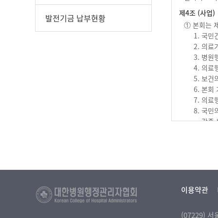
제4조 (사업)
발전기금 납부현황
① 본회는 
1. 국
2. 의
3. 병
4. 의
5. 보
6. 본
7. 의
8. 국
각종 보
9. 기
② 본회가 
부당하게 
이용약관
제 5조(회원의
① 본회의 
(07229)
② 본회 정