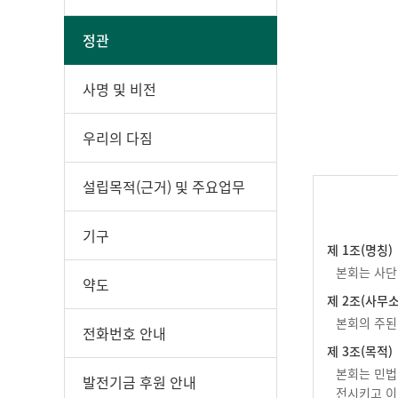
정관
사명 및 비전
우리의 다짐
설립목적(근거) 및 주요업무
기구
제 1조(명칭)
본회는 사단법
약도
제 2조(사무소
본회의 주된
전화번호 안내
제 3조(목적)
본회는 민법
발전기금 후원 안내
전시키고 이